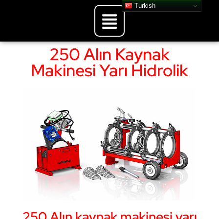
Turkish
250 Alın Kaynak
Makinesi Yarı Hidrolik
250 Alın kaynak makinesi yarı